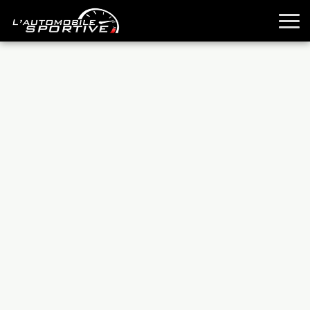
TOUTES LES SPORTIVES
ESSAIS
GUIDES OCCASION
PASSION AUTO
YOUNGTIMERS
REPORTAGES
ANCIENNES
TECHNIQUE