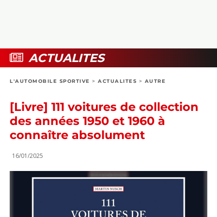
COLLECTORS
PHOTOS
COMPARATIFS
VIDÉOS
DOSSIERS PRATIQUES
BOUTIQUE
ACTUALITES
24H DU MANS
L'AUTOMOBILE SPORTIVE
>
ACTUALITES
>
AUTRE
CIRCUIT
[Livre] 111 voitures de collection
des années 1950 et 1960 à
connaître absolument
16/01/2025