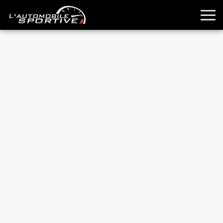
TOUTES LES SPORTIVES
ESSAIS
GUIDES OCCASION
PASSION AUTO
YOUNGTIMERS
REPORTAGES
ANCIENNES
TECHNIQUE