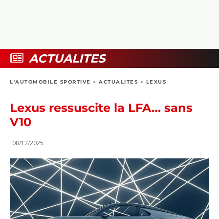
COLLECTORS
PHOTOS
COMPARATIFS
VIDÉOS
DOSSIERS PRATIQUES
BOUTIQUE
ACTUALITES
24H DU MANS
L'AUTOMOBILE SPORTIVE
>
ACTUALITES
>
LEXUS
CIRCUIT
Lexus ressuscite la LFA… sans
V10
08/12/2025