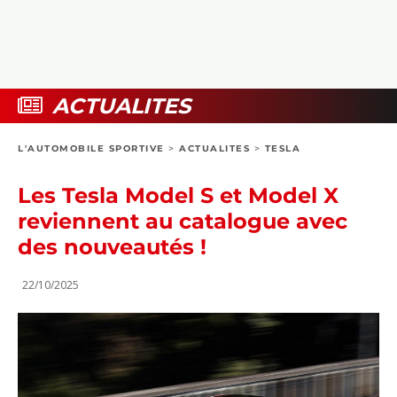
COLLECTORS
PHOTOS
COMPARATIFS
VIDÉOS
DOSSIERS PRATIQUES
BOUTIQUE
ACTUALITES
24H DU MANS
L'AUTOMOBILE SPORTIVE
>
ACTUALITES
>
TESLA
CIRCUIT
Les Tesla Model S et Model X
reviennent au catalogue avec
des nouveautés !
22/10/2025