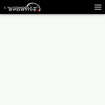
TOUTES LES SPORTIVES
ESSAIS
GUIDES OCCASION
PASSION AUTO
YOUNGTIMERS
REPORTAGES
ANCIENNES
TECHNIQUE