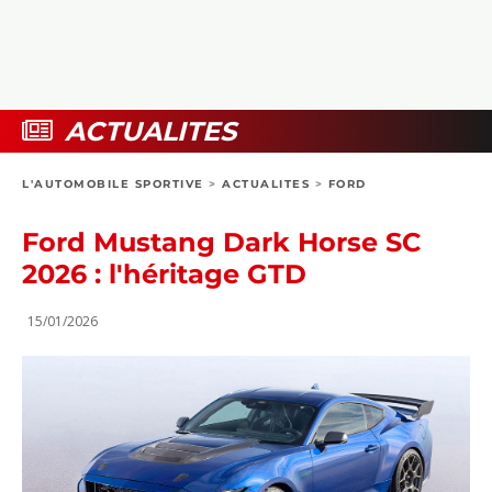
COLLECTORS
PHOTOS
COMPARATIFS
VIDÉOS
DOSSIERS PRATIQUES
BOUTIQUE
ACTUALITES
24H DU MANS
L'AUTOMOBILE SPORTIVE
>
ACTUALITES
>
FORD
CIRCUIT
Ford Mustang Dark Horse SC
2026 : l'héritage GTD
15/01/2026