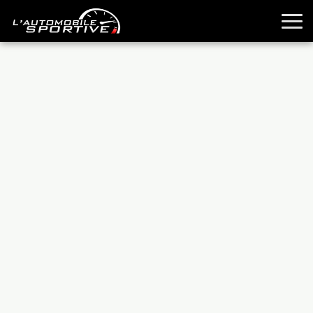
TOUTES LES SPORTIVES
ESSAIS
GUIDES OCCASION
PASSION AUTO
YOUNGTIMERS
REPORTAGES
ANCIENNES
TECHNIQUE