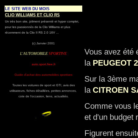
S
LE SITE WEB DU MOIS
CLIO WILLIAMS ET CLIO RS
Un très bon site, joliment présenté et hyper complet,
pour les passionnés de la Clio Williams et plus
récemment de la Clio II RS 2.0 16V ...
(c) Janvier 2001
Vous avez été 
L'AUTOMOBILE
SPORTIVE
la
PEUGEOT 20
auto.sport.free.fr
Guide d'achat des automobiles sportives
Sur la 3ème ma
Toutes les voitures de sport et GTI, avis des
la
CITROEN SA
utilisateurs, fiches détaillées, petites annonces,
cote de l'occasion, liens, actualités.
Comme vous le c
et d'un budget 
Figurent ensuit