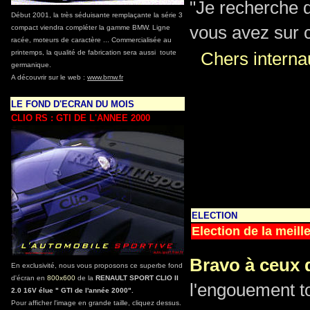
"Je recherche d
Début 2001, la très séduisante remplaçante la série 3
vous avez sur c
compact viendra compléter la gamme BMW. Ligne
racée, moteurs de caractère ... Commercialisée au
printemps, la qualité de fabrication sera aussi toute
Chers internau
germanique.
A découvrir sur le web :
www.bmw.fr
S
LE FOND D'ECRAN DU MOIS
CLIO RS : GTI DE L'ANNEE 2000
ELECTION
Election de la meill
Bravo à ceux q
En exclusivité, nous vous proposons ce superbe fond
d'écran en
800x600
de la
RENAULT SPORT CLIO II
l'engouement to
2.0 16V élue " GTI de l'année 2000".
Pour afficher l'image en grande taille, cliquez dessus.