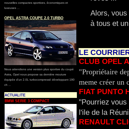
nouvelles compactes sportives, économiques et
luxeuses ...
Alors, vous
S
OPEL ASTRA COUPE 2.0 TURBO
à tous et un
LE COURRIE
CLUB OPEL 
Nous attendions une version plus sportive du coupé
"Propriétaire de
Astra, Opel nous propose sa dernière mouture
équipée d'un 2.0L turbocompressé développant 190
meme créer un c
ch ...
S
FIAT PUNTO 
ACTUALITE
"Pourriez vous 
BMW SERIE 3 COMPACT
l'ile de la Réun
RENAULT CLI